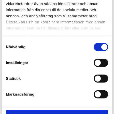
vidarebefordrar även sådana identifierare och annan
information från din enhet till de sociala medier och
annons- och analysföretag som vi samarbetar med.
Dessa kan i sin tur kombinera informationen med annan
information som du har tillhandahållit eller som de har
samlat in när du har använt deras tjänster.
Samtyckesval
Nödvändig
Inställningar
Swedish
What are you looking for?
Search
Statistik
Amaranten Tengbom 2016
Marknadsföring
2016-08-19