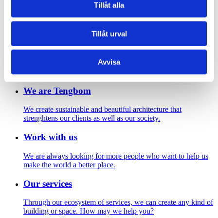
Amaranten 2016. Photo: Per Ranung
Tillåt alla
Footer
Tillåt urval
Contact us
Avvisa
Welcome to Tengbom! Whatever your question or enquiry,
we look forward to hearing from you.
We are Tengbom
We create sustainable and beautiful architecture that
strenghtens our clients as well as our society.
Work with us
We are always looking for more people who want to help us
make the world a better place.
Our services
Through our ecosystem of services, we can create any kind of
building or space. How may we help you?