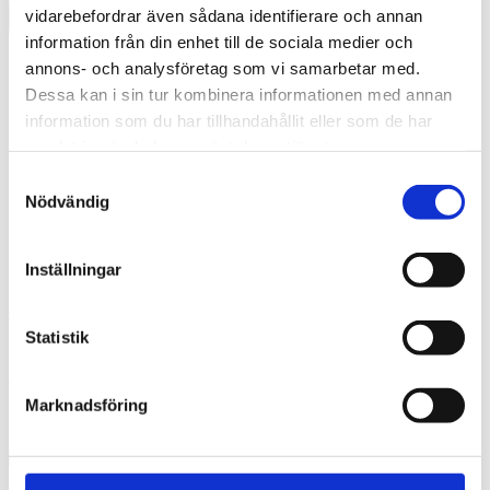
vidarebefordrar även sådana identifierare och annan
information från din enhet till de sociala medier och
annons- och analysföretag som vi samarbetar med.
Dessa kan i sin tur kombinera informationen med annan
information som du har tillhandahållit eller som de har
samlat in när du har använt deras tjänster.
Samtyckesval
Nödvändig
Inställningar
Swedish
What are you looking for?
Search
Statistik
Amaranten Tengbom 2016
Marknadsföring
2016-08-19