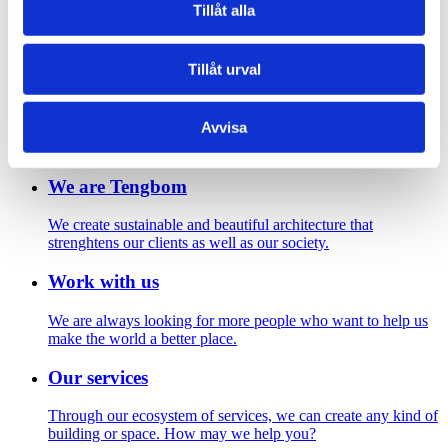
Amaranten 2016. Photo: Per Ranung
Tillåt alla
Footer
Tillåt urval
Contact us
Avvisa
Welcome to Tengbom! Whatever your question or enquiry,
we look forward to hearing from you.
We are Tengbom
We create sustainable and beautiful architecture that
strenghtens our clients as well as our society.
Work with us
We are always looking for more people who want to help us
make the world a better place.
Our services
Through our ecosystem of services, we can create any kind of
building or space. How may we help you?