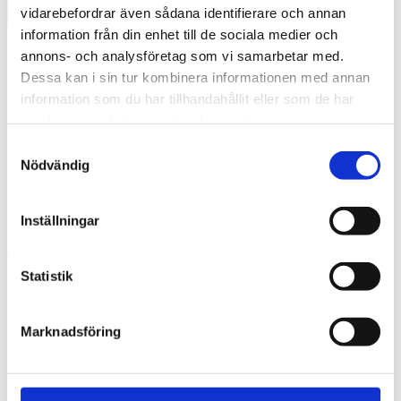
vidarebefordrar även sådana identifierare och annan
information från din enhet till de sociala medier och
annons- och analysföretag som vi samarbetar med.
Dessa kan i sin tur kombinera informationen med annan
information som du har tillhandahållit eller som de har
samlat in när du har använt deras tjänster.
Samtyckesval
Nödvändig
Inställningar
Swedish
What are you looking for?
Search
Statistik
DJI_0332
Marknadsföring
2024-12-03