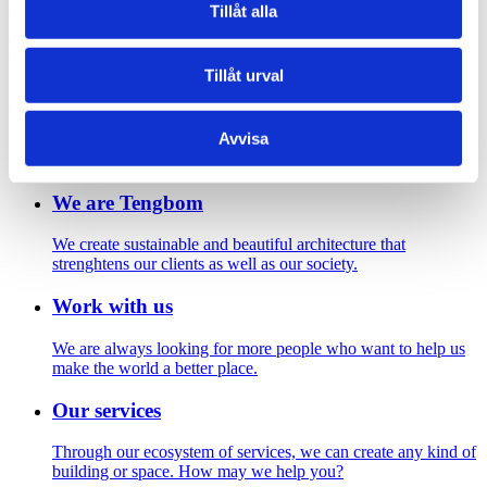
Älvpromenaden
Tillåt alla
Footer
Tillåt urval
Contact us
Avvisa
Welcome to Tengbom! Whatever your question or enquiry,
we look forward to hearing from you.
We are Tengbom
We create sustainable and beautiful architecture that
strenghtens our clients as well as our society.
Work with us
We are always looking for more people who want to help us
make the world a better place.
Our services
Through our ecosystem of services, we can create any kind of
building or space. How may we help you?