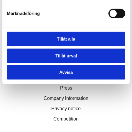
Our services
Marknadsföring
Through our ecosystem of services, we can create any
kind of building or space. How may we help you?
Tillåt alla
Contact
hej@tengbom.se
Tillåt urval
Avvisa
QUICK LINKS
Press
Company information
Privacy notice
Competition