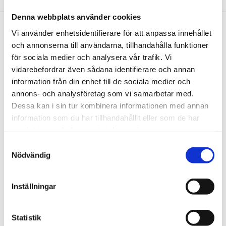
Denna webbplats använder cookies
Footer
Vi använder enhetsidentifierare för att anpassa innehållet
Contact us
och annonserna till användarna, tillhandahålla funktioner
Welcome to Tengbom! Whatever your question or enquiry,
för sociala medier och analysera vår trafik. Vi
we look forward to hearing from you.
vidarebefordrar även sådana identifierare och annan
information från din enhet till de sociala medier och
annons- och analysföretag som vi samarbetar med.
We are Tengbom
Dessa kan i sin tur kombinera informationen med annan
information som du har tillhandahållit eller som de har
We create sustainable and beautiful architecture that
samlat in när du har använt deras tjänster.
strenghtens our clients as well as our society.
Samtyckesval
Nödvändig
Work with us
We are always looking for more people who want to help
Inställningar
us make the world a better place.
Statistik