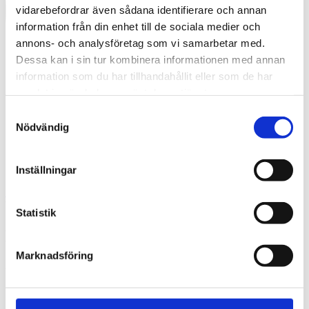
vidarebefordrar även sådana identifierare och annan
information från din enhet till de sociala medier och
annons- och analysföretag som vi samarbetar med.
Dessa kan i sin tur kombinera informationen med annan
information som du har tillhandahållit eller som de har
samlat in när du har använt deras tjänster.
Samtyckesval
Nödvändig
Inställningar
Swedish
What are you looking for?
Search
Statistik
DSC00744-3 – kopia
Marknadsföring
2023-08-08