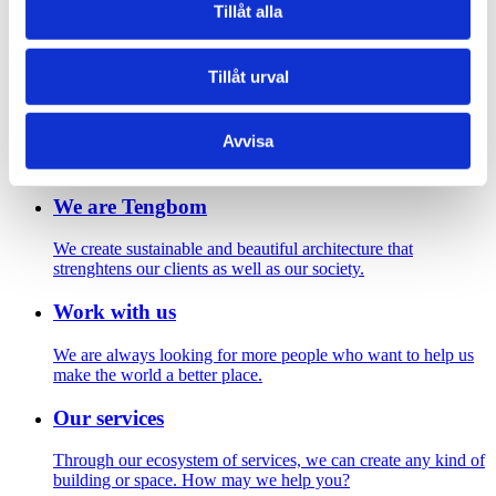
Mia LIndberg
Tillåt alla
Footer
Tillåt urval
Contact us
Avvisa
Welcome to Tengbom! Whatever your question or enquiry,
we look forward to hearing from you.
We are Tengbom
We create sustainable and beautiful architecture that
strenghtens our clients as well as our society.
Work with us
We are always looking for more people who want to help us
make the world a better place.
Our services
Through our ecosystem of services, we can create any kind of
building or space. How may we help you?