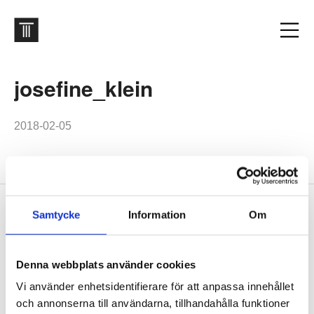
josefine_klein
2018-02-05
Footer
Samtycke
Information
Om
Contact us
Welcome to Tengbom! Whatever your question or enquiry,
we look forward to hearing from you.
Denna webbplats använder cookies
Vi använder enhetsidentifierare för att anpassa innehållet
och annonserna till användarna, tillhandahålla funktioner
We are Tengbom