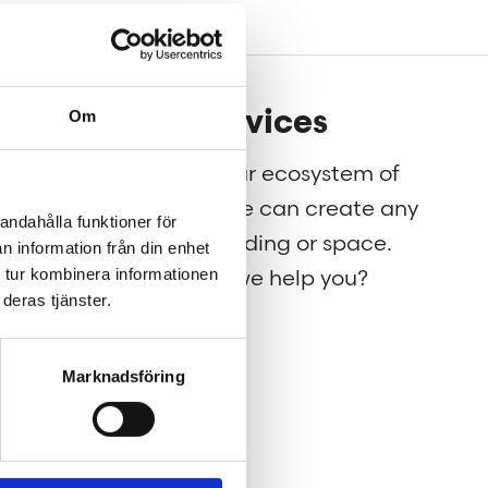
Our services
Om
g for
Through our ecosystem of
nt to
services, we can create any
andahålla funktioner för
rld a
kind of building or space.
n information från din enhet
 tur kombinera informationen
How may we help you?
deras tjänster.
Marknadsföring