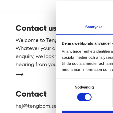
Footer
Contact us
We 
Samtycke
Welcome to Tengbom!
We cre
Denna webbplats använder 
Whatever your question or
beautif
Vi använder enhetsidentifierar
enquiry, we look forward to
strengh
sociala medier och analysera 
till de sociala medier och a
hearing from you.
well as
med annan information som du 
Samtyckesval
Nödvändig
Contact
hej@tengbom.se