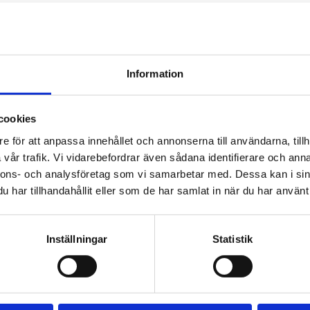
are Tengbom
Work with us
Information
ate sustainable and
We are always lookin
cookies
ul architecture that
more people who wa
e för att anpassa innehållet och annonserna till användarna, tillh
tens our clients as
help us make the wo
vår trafik. Vi vidarebefordrar även sådana identifierare och anna
nnons- och analysföretag som vi samarbetar med. Dessa kan i sin
 our society.
better place.
har tillhandahållit eller som de har samlat in när du har använt 
Inställningar
Statistik