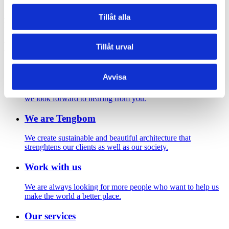
Av Holger.Ellgaard – Eget arbete, CC BY-SA 4.0,
Tillåt alla
https://commons.wikimedia.org/w/index.php?curid=59073587
Footer
Tillåt urval
Contact us
Avvisa
Welcome to Tengbom! Whatever your question or enquiry,
we look forward to hearing from you.
We are Tengbom
We create sustainable and beautiful architecture that
strenghtens our clients as well as our society.
Work with us
We are always looking for more people who want to help us
make the world a better place.
Our services