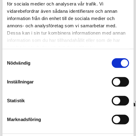
för sociala medier och analysera vår trafik. Vi
vidarebefordrar även sådana identifierare och annan
information från din enhet till de sociala medier och
annons- och analysföretag som vi samarbetar med.
Dessa kan i sin tur kombinera informationen med annan
information som du har tillhandahållit eller som de har
samlat in när du har använt deras tjänster.
Samtyckesval
Nödvändig
Inställningar
Swedish
What are you looking for?
Search
Statistik
Tändstickspalatset_Sessionssal_maj_2017a
(1)
Marknadsföring
2025-01-09