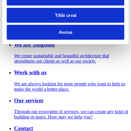
Footer
Tillåt urval
Contact us
Welcome to Tengbom! Whatever your question or enquiry,
Avvisa
we look forward to hearing from you.
We are Tengbom
We create sustainable and beautiful architecture that
strenghtens our clients as well as our society.
Work with us
We are always looking for more people who want to help us
make the world a better place.
Our services
Through our ecosystem of services, we can create any kind of
building or space. How may we help you?
Contact