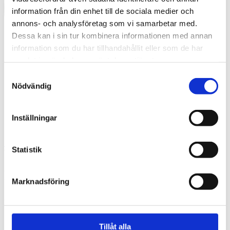
information från din enhet till de sociala medier och
annons- och analysföretag som vi samarbetar med.
Dessa kan i sin tur kombinera informationen med annan
information som du har tillhandahållit eller som de har
samlat in när du har använt deras tjänster.
Samtyckesval
Nödvändig
Inställningar
Swedish
Statistik
What are you looking for?
Search
hive5
Marknadsföring
2019-11-17
Tillåt alla