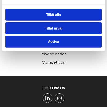
hej@tengbom.se
Tillåt alla
Tillåt urval
QUICK LINKS
Press
Avvisa
Company information
Privacy notice
Competition
FOLLOW US