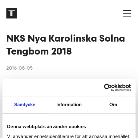
NKS Nya Karolinska Solna
Tengbom 2018
2016-08-05
Samtycke
Information
Om
Footer
Contact us
Welcome to Tengbom! Whatever your question or
Denna webbplats använder cookies
enquiry, we look forward to hearing from you.
Vi använder enhetsidentifierare för att anpassa innehållet