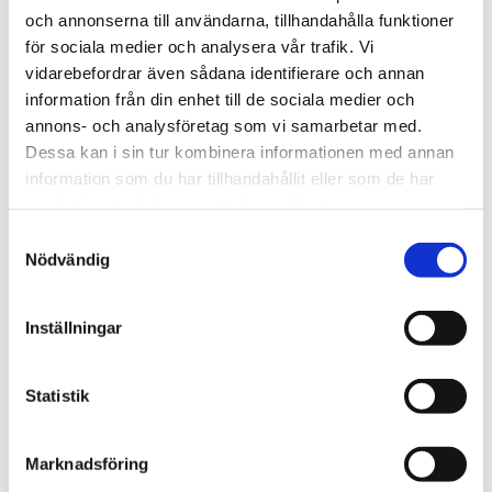
och annonserna till användarna, tillhandahålla funktioner
We are Tengbom
för sociala medier och analysera vår trafik. Vi
vidarebefordrar även sådana identifierare och annan
We create sustainable and beautiful architecture
information från din enhet till de sociala medier och
that strenghtens our clients as well as our society.
annons- och analysföretag som vi samarbetar med.
Dessa kan i sin tur kombinera informationen med annan
information som du har tillhandahållit eller som de har
Work with us
samlat in när du har använt deras tjänster.
We are always looking for more people who want to
Samtyckesval
help us make the world a better place.
Nödvändig
Our services
Inställningar
Through our ecosystem of services, we can create
any kind of building or space. How may we help
Statistik
you?
Marknadsföring
Contact