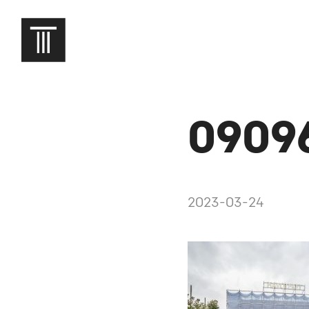
09096
2023-03-24