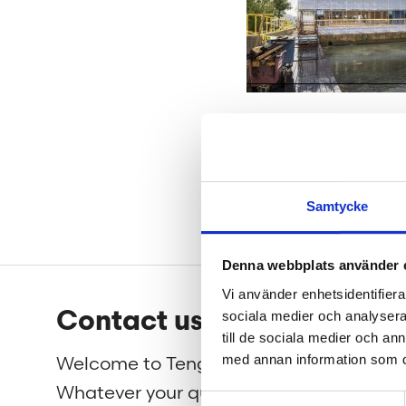
Havoteket. Foto
Samtycke
Denna webbplats använder 
Footer
Vi använder enhetsidentifierar
Contact us
We 
sociala medier och analysera 
till de sociala medier och a
med annan information som du 
Welcome to Tengbom!
We cre
Whatever your question or
beautif
Samtyckesval