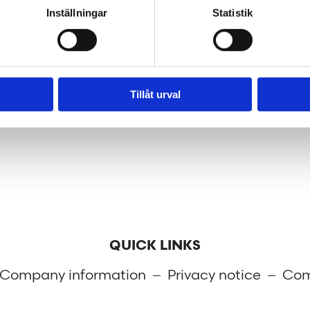
tens our clients as
help us make the wo
Inställningar
Statistik
 our society.
better place.
Tillåt urval
QUICK LINKS
Company information
Privacy notice
Com