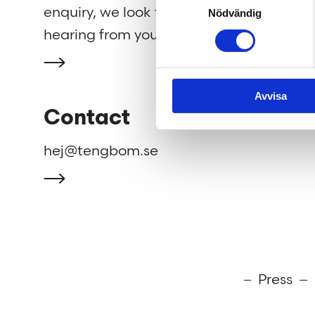
enquiry, we look forward to
strengh
Nödvändig
hearing from you.
well as
Avvisa
Contact
hej@tengbom.se
Press