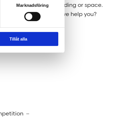
rld a
kind of building or space.
Marknadsföring
How may we help you?
Tillåt alla
petition