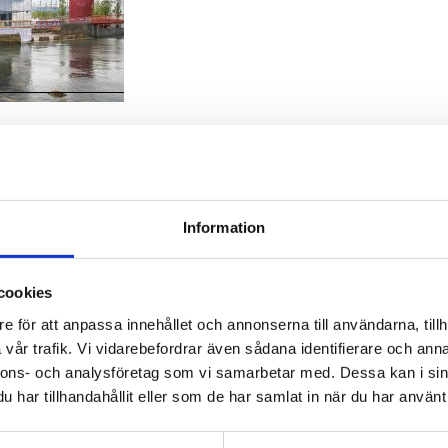
: Felix Gerlach
Information
cookies
e för att anpassa innehållet och annonserna till användarna, tillh
are Tengbom
Work with us
vår trafik. Vi vidarebefordrar även sådana identifierare och anna
nnons- och analysföretag som vi samarbetar med. Dessa kan i sin
har tillhandahållit eller som de har samlat in när du har använt 
ate sustainable and
We are always lookin
ul architecture that
more people who wa