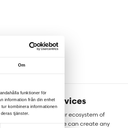
Om
andahålla funktioner för
Our services
n information från din enhet
 tur kombinera informationen
deras tjänster.
g for
Through our ecosystem of
nt to
services, we can create any