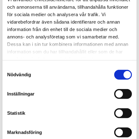
och annonserna till användarna, tillhandahålla funktioner
We are Tengbom
för sociala medier och analysera vår trafik. Vi
vidarebefordrar även sådana identifierare och annan
We create sustainable and beautiful architecture
information från din enhet till de sociala medier och
that strenghtens our clients as well as our society.
annons- och analysföretag som vi samarbetar med.
Dessa kan i sin tur kombinera informationen med annan
information som du har tillhandahållit eller som de har
Work with us
samlat in när du har använt deras tjänster.
We are always looking for more people who want to
Samtyckesval
help us make the world a better place.
Nödvändig
Our services
Inställningar
Through our ecosystem of services, we can create
any kind of building or space. How may we help
Statistik
you?
Marknadsföring