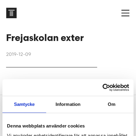
Frejaskolan exter
2019-12-09
Frejaskolan. Foto: Felix Gerlach
Samtycke
Information
Om
Footer
Contact us
Welcome to Tengbom! Whatever your question or
Denna webbplats använder cookies
enquiry, we look forward to hearing from you.
Vi använder enhetsidentifierare för att anpassa innehållet