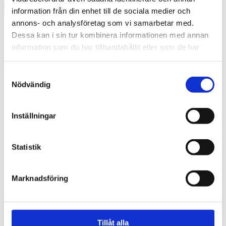
information från din enhet till de sociala medier och
annons- och analysföretag som vi samarbetar med.
Dessa kan i sin tur kombinera informationen med annan
information som du har tillhandahållit eller som de har
samlat in när du har använt deras tjänster.
Samtyckesval
Nödvändig
Inställningar
Swedish
Statistik
What are you looking for?
Search
Borstahusen Landskrona 2012
Marknadsföring
2016-06-17
Tillåt alla