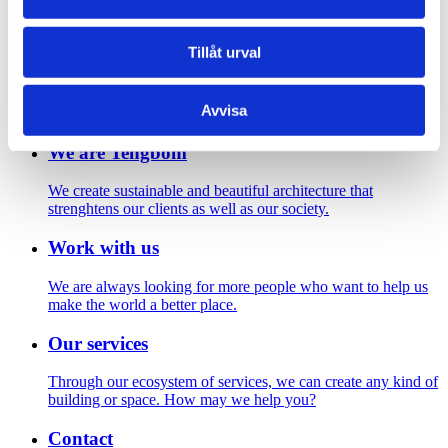
Footer
Tillåt urval
Contact us
Welcome to Tengbom! Whatever your question or enquiry,
Avvisa
we look forward to hearing from you.
We are Tengbom
We create sustainable and beautiful architecture that
strenghtens our clients as well as our society.
Work with us
We are always looking for more people who want to help us
make the world a better place.
Our services
Through our ecosystem of services, we can create any kind of
building or space. How may we help you?
Contact