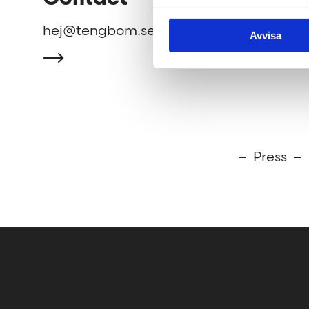
hej@tengbom.se
Avvisa
Press