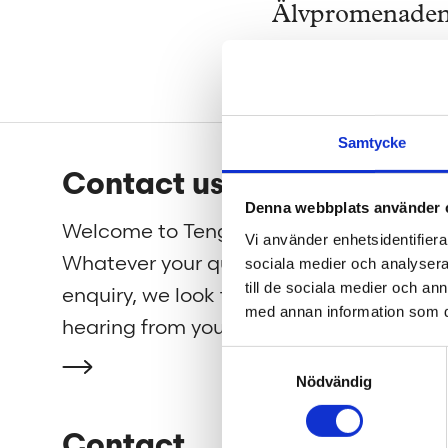
Älvpromenade
Samtycke
Footer
Contact us
We 
Denna webbplats använder 
Welcome to Tengbom!
We cre
Vi använder enhetsidentifierar
Whatever your question or
beautif
sociala medier och analysera 
till de sociala medier och a
enquiry, we look forward to
strengh
med annan information som du 
hearing from you.
well as
Samtyckesval
Nödvändig
Contact