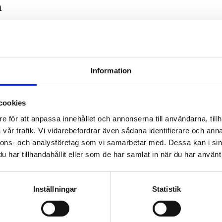
n
Information
are Tengbom
Work with us
cookies
ate sustainable and
We are always lookin
e för att anpassa innehållet och annonserna till användarna, tillh
ul architecture that
more people who wa
vår trafik. Vi vidarebefordrar även sådana identifierare och anna
nnons- och analysföretag som vi samarbetar med. Dessa kan i sin
tens our clients as
help us make the wo
har tillhandahållit eller som de har samlat in när du har använt 
 our society.
better place.
Inställningar
Statistik