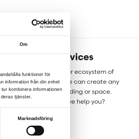
Om
Our services
g for
Through our ecosystem of
andahålla funktioner för
nt to
services, we can create any
n information från din enhet
 tur kombinera informationen
rld a
kind of building or space.
deras tjänster.
How may we help you?
Marknadsföring