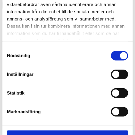
vidarebefordrar även sådana identifierare och annan
information från din enhet till de sociala medier och
annons- och analysföretag som vi samarbetar med.
Dessa kan i sin tur kombinera informationen med annan
information som du har tillhandahållit eller som de har
samlat in när du har använt deras tjänster.
Samtyckesval
Nödvändig
Inställningar
Swedish
What are you looking for?
Search
Statistik
Claire Rankin – original (1237666)
Marknadsföring
2024-11-25