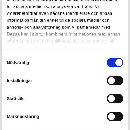
för sociala medier och analysera vår trafik. Vi
We create sustainable and beautiful architecture
vidarebefordrar även sådana identifierare och annan
that strenghtens our clients as well as our society.
information från din enhet till de sociala medier och
annons- och analysföretag som vi samarbetar med.
Dessa kan i sin tur kombinera informationen med annan
Work with us
information som du har tillhandahållit eller som de har
We are always looking for more people who want to
samlat in när du har använt deras tjänster.
help us make the world a better place.
Samtyckesval
Nödvändig
Our services
Inställningar
Through our ecosystem of services, we can create
any kind of building or space. How may we help
you?
Statistik
Marknadsföring
Contact
hej@tengbom.se