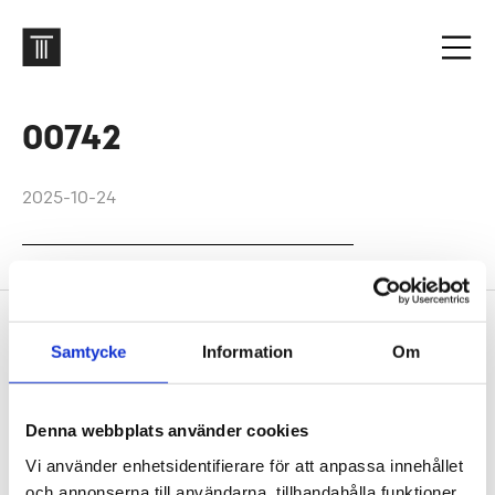
00742
2025-10-24
Footer
Contact us
Samtycke
Information
Om
Welcome to Tengbom! Whatever your question or
enquiry, we look forward to hearing from you.
Denna webbplats använder cookies
Vi använder enhetsidentifierare för att anpassa innehållet
We are Tengbom
och annonserna till användarna, tillhandahålla funktioner