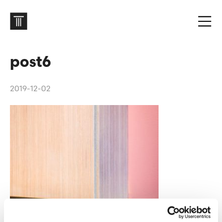
post6
2019-12-02