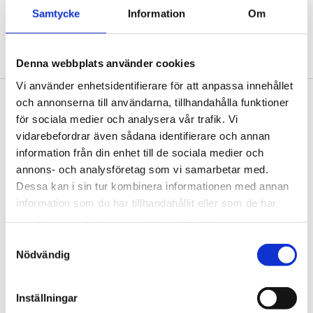
Samtycke
Information
Om
Kunskapshuset. Foto: Anders Bobert
Denna webbplats använder cookies
Vi använder enhetsidentifierare för att anpassa innehållet
och annonserna till användarna, tillhandahålla funktioner
Footer
Contact us
för sociala medier och analysera vår trafik. Vi
vidarebefordrar även sådana identifierare och annan
Welcome to Tengbom! Whatever your question or
information från din enhet till de sociala medier och
enquiry, we look forward to hearing from you.
annons- och analysföretag som vi samarbetar med.
Dessa kan i sin tur kombinera informationen med annan
information som du har tillhandahållit eller som de har
We are Tengbom
samlat in när du har använt deras tjänster.
We create sustainable and beautiful architecture
Samtyckesval
that strenghtens our clients as well as our society.
Nödvändig
Work with us
Inställningar