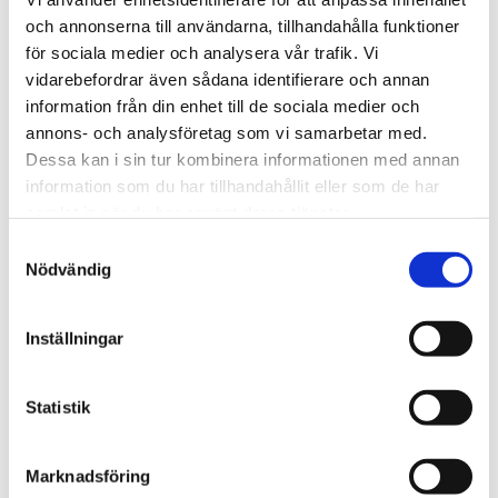
och annonserna till användarna, tillhandahålla funktioner
We are Tengbom
för sociala medier och analysera vår trafik. Vi
vidarebefordrar även sådana identifierare och annan
We create sustainable and beautiful architecture
information från din enhet till de sociala medier och
that strenghtens our clients as well as our society.
annons- och analysföretag som vi samarbetar med.
Dessa kan i sin tur kombinera informationen med annan
information som du har tillhandahållit eller som de har
Work with us
samlat in när du har använt deras tjänster.
We are always looking for more people who want to
Samtyckesval
help us make the world a better place.
Nödvändig
Our services
Inställningar
Through our ecosystem of services, we can create
any kind of building or space. How may we help
Statistik
you?
Marknadsföring