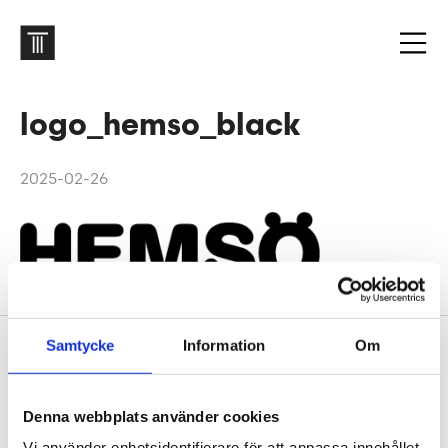
logo_hemso_black
2025-02-26
Samtycke
Information
Om
Footer
Contact us
Welcome to Tengbom! Whatever your question or
Denna webbplats använder cookies
enquiry, we look forward to hearing from you.
Vi använder enhetsidentifierare för att anpassa innehållet