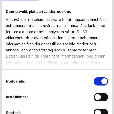
Tengbom offices
Denna webbplats använder cookies
Borås
Vi använder enhetsidentifierare för att anpassa innehållet
Göteborg
och annonserna till användarna, tillhandahålla funktioner
för sociala medier och analysera vår trafik. Vi
Gotland
vidarebefordrar även sådana identifierare och annan
Helsingborg
information från din enhet till de sociala medier och
Helsinki
annons- och analysföretag som vi samarbetar med.
Dessa kan i sin tur kombinera informationen med annan
Jönköping
information som du har tillhandahållit eller som de har
Kalmar
samlat in när du har använt deras tjänster.
Karlstad
Samtyckesval
Nödvändig
Linköping
Luleå
Inställningar
Malmö
Piteå
Statistik