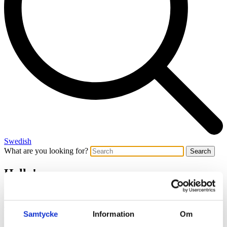
Swedish
What are you looking for?
Search
Hello!
Hello! With +350 talents across 14 offices in Sweden and one in
Finland
, Tengbom is always within reach. Connect with the people
below, your nearest office, or our main switchboard.
Samtycke
Information
Om